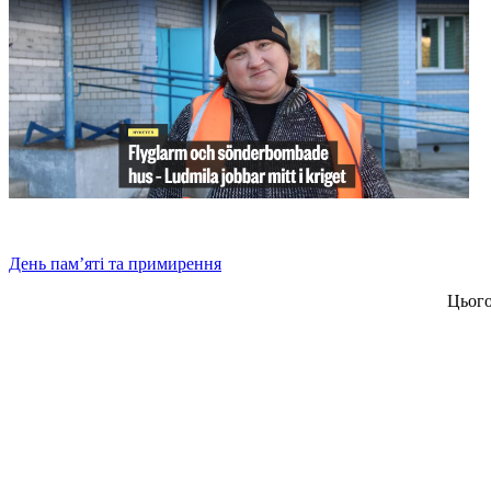
День пам’яті та примирення
Цього