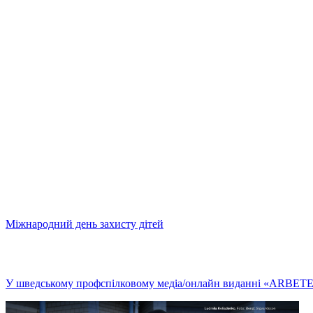
Міжнародний день захисту дітей
У шведському профспілковому медіа/онлайн виданні «ARBETET