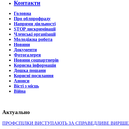
Контакти
Головна
Про облпрофраду
Напрями діяльності
STOP дискримінації
Членські організації
Молодіжна робота
Новини
Документи
Фотогалерея
Новини соцпартнерів
Корисна інформація
Дошка пошани
Корисні посилання
Анонси
Вісті з місць
Війна
Актуально
ПРОФСПІЛКИ ВИСТУПАЮТЬ ЗА СПРАВЕДЛИВЕ ВИРІШ